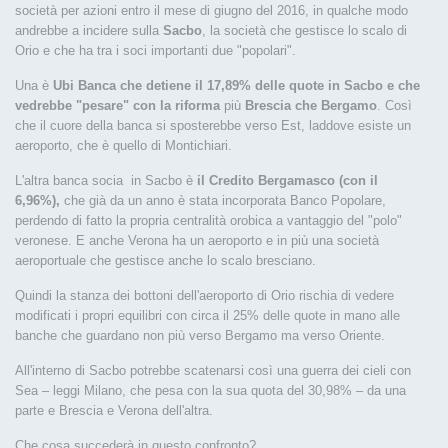
società per azioni entro il mese di giugno del 2016, in qualche modo
andrebbe a incidere sulla
Sacbo
, la società che gestisce lo scalo di
Orio e che ha tra i soci importanti due "popolari".
Una è
Ubi Banca che detiene il 17,89% delle quote in Sacbo e che
vedrebbe "pesare" con la riforma
più
Brescia che Bergamo
. Così
che il cuore della banca si sposterebbe verso Est, laddove esiste un
aeroporto, che è quello di Montichiari.
L'altra banca socia in Sacbo è
il Credito Bergamasco (con il
6,96%),
che già da un anno è stata incorporata Banco Popolare,
perdendo di fatto la propria centralità orobica a vantaggio del "polo"
veronese. E anche Verona ha un aeroporto e in più una società
aeroportuale che gestisce anche lo scalo bresciano.
Quindi la stanza dei bottoni dell'aeroporto di Orio rischia di vedere
modificati i propri equilibri con circa il 25% delle quote in mano alle
banche che guardano non più verso Bergamo ma verso Oriente.
All'interno di Sacbo potrebbe scatenarsi così una guerra dei cieli con
Sea – leggi Milano, che pesa con la sua quota del 30,98% – da una
parte e Brescia e Verona dell'altra.
Che cosa succederà in questo confronto?