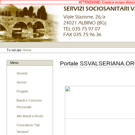
Salta
ATTENZIONE: Copia a scopo dimostr
ATTENZIONE: Copia a scopo dimostr
ATTENZIONE: Copia a scopo dimostr
ATTENZIONE: Copia a scopo dimostr
ai
contenuti.
|
Salta
alla
navigazione
Strumenti
personali
Tu sei qui:
Home
Portale SSVALSERIANA.O
Menu
Società
Servizi
Progetti
Bandi e Concorsi
Personale
Altri Bandi e Avvisi
Consultorio "Val
Seriana"